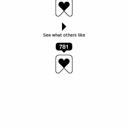
See what others like
ავტორი:
Jessica Stewart
აიფონ 11-ით შეიარაღებული ფოტოჟურნალისტი
ამოს ჩაპლი არქტიკული წრის ფოტოზე აღბეჭდვას
შეუდგა. მან 40 ღამე გაატარა რუსეთში, მურმანსკში,
სადაც 2 დეკემბრიდან 11 იანვრამდე 24-საათიანი
ღამეა. აიფონის ღამის გადაღების რეჟიმით იგი
შეეცადა აესახა ჩრდილოპოლარული წრის უდიდესი
ქალაქის მცხოვრებლების ყოველდღიურობა.
მურმანსკი დაარსდა 1916 წელს, მაშინ როცა მეფე