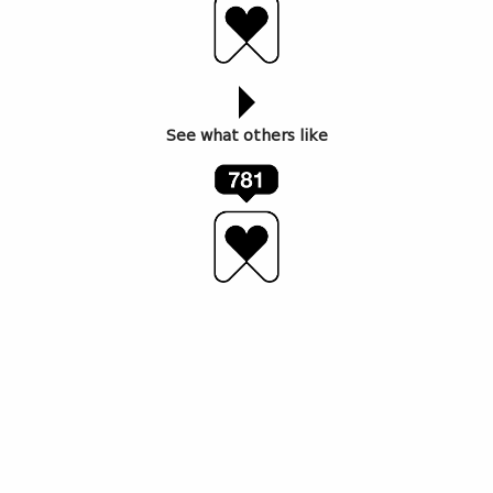
See what others like
ფოტო: გიორგი ნაზღაიძე
გალერეა
4710
-მა 27 სექტემბერს, გალერეის
გახსნიდან ერთი წლისთავზე, ახალი ჯგუფური
გამოფენა – “აუცილებელი რიტუალები”
წარმოადგინა. გთავაზობთ ინტერვიუს გალერეის
დამფუძნებლებთან, ნინი დარჩიასთან და ანა
გაბელაიასთან