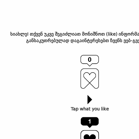
სიახლე! თქვენ უკვე შეგიძლიათ მონიშნოთ (like) ინფორმ
განსაკუთრებულად დაგაინტერესებთ ჩვენს ვებ-გვ
თბილისი გარდენსი –
სიმშვიდის მწვანე კუნძული
ხმაურიან ქალაქში
Tap what you like
წლის საუკეთესო დრო, გაზაფხული ახალი დამდგარი
იყო, როდესაც საქართველოც იმ ქვეყნების სიაში
აღმოჩნდა, რომელშიც რაღაც ახალი, არც თუ ისე