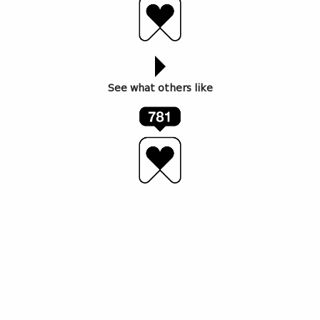
See what others like
სტატია დაიბეჭდა Guardian-ში.
1918 წლიდან 1937 წლის ე.წ. დიდ წმენდამდე,
დროის მცირე მონაკვეთში, საქართველოში
მოდერნიზმი და პოეზია აყვავდა, იქამდე, სანამ
წითელი არმიის ქვეყანაში შესვლას ცენზურა და
ტერორი მოჰყვებოდა.
როდესაც 1918 წელს საქართველომ ჩამონგრევის
პირას მყოფი ცარისტული რუსეთისგან
დამოუკიდებლობა გამოაცხადა, ქვეყანა ხელოვნებამ