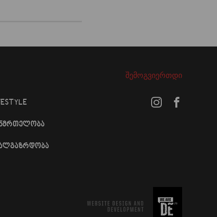
შემოგვიერთდი
FESTYLE
ანმრთელობა
ხალგაზრდობა