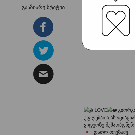
გააზიარე სტატია
LOVE
გიორგი
უფლებათა ასოციაცია
ვიდეოზე მუშაობდნენ:
დათო თევზაძე