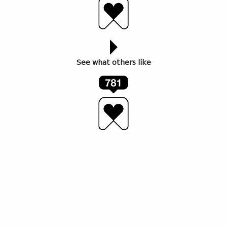
See what others like
ავტორი: ქეთო შურღაია
ჯერ კიდევ მაშინ, როცა ფოტოგრაფია კარადის
პატარა უჯრაში, საოჯახო ალბომებში იყო ჩაკეტილი,
საქართველოში სანდრო მამასახლისი აღმოჩნდა ის
ადამიანი, რომელმაც მტვერი გადაწმინდა ალბომს
და საზოგადოებას, როგორც ვახშამზე მისულს,
გადაუფურცლა საბჭოთა კავშირის რეალობა.