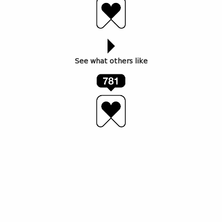
See what others like
საწყალოსნო – სპორტული კომპლექსი
ლაგუნე ვერე. საქართველოს ეროვნული
არქივი
პირველი სახელწოდება:
ლენინური
კომკავშირის
სახელობის
საწყლოსნო-სპორტული
კომპლექსი