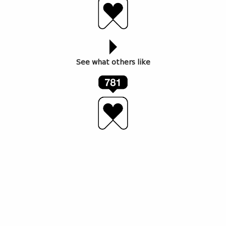
See what others like
ავტორი: ანო კლდიაშვილი
3 მარტს, დედის დღეს, თბილისში, ბესიკის მოედანზე
პირველი ბასკური რესტორანი „Madre“ გაიხსნება.
Communal Company-მ 2017 წელს დაიწყო
საქართველოს სხვადასხვა ტურისტულ თუ
კულტურულად მიმზიდველ ადგილებში ბუტიკის ტიპის
სასტუმროების, რესტორნების, ბარებისა თუ
ჰოსფითალითი
სფეროსთან თანაარსებული
კონცეფციების და სოციალური სივრცეების შექმნა.