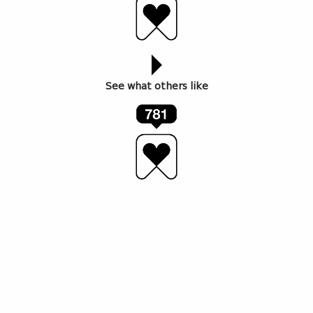
See what others like
25
იანვარს
თბილისის
მუზეუმების გაერთიანება –
ილია
ჭავჭავაძის
ლიტერატურულ – მემორიალურ
მუზეუმში
,
”
ხუთშაბათობის
”
ფარგლებში
,
თბილისის
მუზეუმების გაერთიანების
პირველი
მობილური
აპლიკაციის
პრეზენტაცია
გაიმართა
.
„ხუთშაბათობა“ ილიასეული ტრადიციაა, რომლის
ფარგლებშიც (სახლში, რომელშიც დღეს ილია
ჭავჭავაძის ლიტერატურულ-მემორიალური მუზეუმია
განთავსებული) იმართებოდა ტრადიციული
შეხვედრები. ეს სახლი იმდროინდელი ქართული
საზოგადოებისთვის ერთგვარ თავშეყრის ადგილად