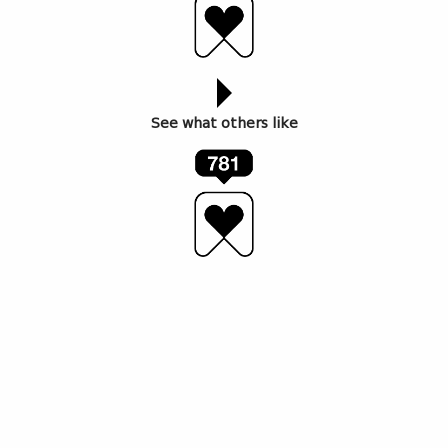
See what others like
რა მეთოდებით ერევა რუსეთი სხვადასახვა ქვეყნების
საქმეებში და საიდან იღებენ ისინი სათავეს. გიორგი
ბუტიკაშვილი თბილისის თავისუფალი უნივერსიტეტის
მკვლევარია და უკვე დიდი ხანია ჰიბრიდულ ომს
იკვლევს.
წინამდებარე ვიდეო მასალა მომზადდა