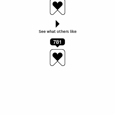
See what others like
ავტორი: მირანდა ვახტანგიშვილი
“ჯადოსნური ხე” არ არის უბრალოდ ხის
გამოსახულება. ეს არის მცენარეულ ფორმაში
გადატანილი იდეა რწმენაზე – იმ უხილავ და ძლიერ