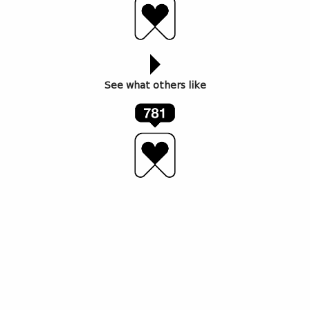
See what others like
ესეები მიხაილ ეპშტეინის წიგნიდან „რუსული
ანტისამყარო. პოლიტიკა აპოკალიფსის ზღვარზე“
თარგმნა ირაკლი ლომოურმა
ინვერსიები
რუსეთის თანამედროვე ისტორიის თვალყურის