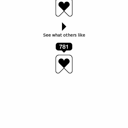
See what others like
ავტორი: აჩიკო ბენაშვილი
ჩვენს ქვეყანაში სპორტულ ტრადიციებს
განსაკუთრებული მნიშვნელობა ენიჭება, ხოლო
ისტორიული გამარჯვებები კი სამუდამოდ ოქროს
ასოებით იწერება გულშემატკივართა მთელი
თაობების მეხსიერებაში, აერთიანებენ რა უხილავი
ძაფებით აწმყოს დიდებულ წარსულთან და საიმედო
მომავალთან.