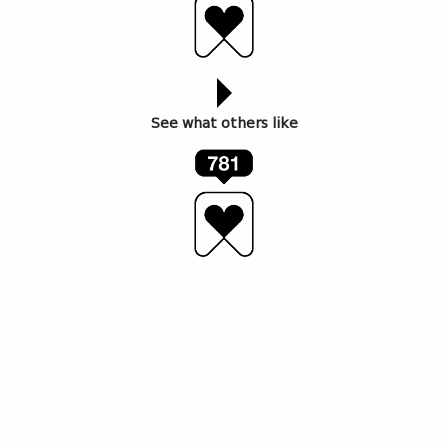
See what others like
თბილისის 26-ე საერთაშორისო კინოფესტივალი
იტალიელი რეჟისორის, პიეტრო მარჩელის ფილმით
– „დუზე“ გაიხსნა. გახსნის ცერემონიას ფილმში
მუსოლინის როლის შემსრულებელი, იტალიელი
მსახიობი ვინჩენცო პიროტტაც ესწრებოდა.
„ფილმი, რომელშიც მე მუსოლინის როლს ვასრულებ,
ვფიქრობ, ერთნაირად მნიშვნელოვანია ყველა
ადამიანისთვის, იმის მიუხედავად, დედამიწის რომელ
მხარეში ცხოვრობს. რადგან აქ საუბარია
განსხვავებაზე დიქტატურასა და ადამიანურ
ღირებულებებს შორის, რომელიც ყველასთვის
ერთნაირად ძვირფასია“.