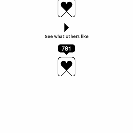
See what others like
BIAFF ბათუმის კინოფესტივალი 13-17 დეკემბერს
წარმოგიდგენთ ბიაფის კინოკვირეულს – ნაჩვენები
იქნება როგორც სრულმეტრაჟიანი, ისე
მოკლემეტრაჟიანი ფილმების კოლექცია.
წელს BIAFF 2025-ზე არ იქნება საკონკურსო
პროგრამა და არც ჟიური იმუშავებს. მცირე ბიუჯეტის
გამო გადავწყვიტეთ, რომ ჩავატაროთ განსხვავებულ
ფორმატში – გავმართავთ მხოლოდ კინოჩვენებებს
და რამდენიმე სექციაში წარმოდგენილი იქნება
სხვადასხვა საერთაშორისო ფესტივალის მონაწილე