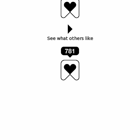
See what others like
ავტორი: რეზი ხუნწელია
„მუსიკა, რომელიც არ არის განსაზღვრული დროით
და არ ექვემდებარება სისტემას,“ – წლების წინ ასე
დაახასიათა
Close Encounters
-ის დამფუძნებელმა
თამრიკო კორძაიამ აქტუალური მუსიკის იდეა.
სწორედ ეს ხედვაა ფესტივალის მთავარი ხაზი უკვე
ოცი წელია. წელს, 3 მარტიდან 30 მაისის ჩათვლით,
შვეიცარიის ქალაქებში – ციურიხში, კურსა და