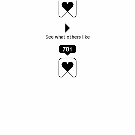
ავტორი: ანი თენეიშვილი
See what others like
ერთ ჩვეულებრივ საღამოს, როდესაც სოციალურ
ქსელში უმიზნოდ დავიკარგე, შემთხვევით ძველ
ვიდეოს წავაწყდი. კადრში შავკანიანი ქალი ყინულზე
საოცარი სიმძლავრით მიქროდა, თან უკუსვლით,
შემდეგ კი, ყოველგვარი დაყოვნების გარეშე, ჰაერში
აიჭრა და სრულიად მარტო უკუღმა სალტო
შეასრულა. ყველაზე მეტად მისმა დაშვებამ გამაოგნა,
მან გრავიტაციას დასცინა და ყინულზე მხოლოდ
ერთი ფეხით ისეთი სიმსუბუქით დაეშვა, თითქოს ეს
სარისკო ნახტომი კი არა, უბრალოდ, ჰაერში