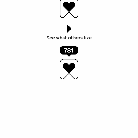
See what others like
„გადავასწრებ“, „გავძვრები“, „დამინახავს“,
„დამითმობს“, „გამიძლებს“ – ხშირად ამ სიტყვებით
იწყება გადაწყვეტილებები, რომლებიც გზაზე მძიმე
შედეგებით სრულდება. სწორედ ამ იდეაზე ააგო
„თეგეტა ჰოლდინგმა“
საგზაო უსაფრთხოების ახალი
კამპანია: „უსაფრთხოებას ნუ ივარაუდებ – გაიარე
მეტი უსაფრთხოდ“, რომელიც მაისის განმავლობაში