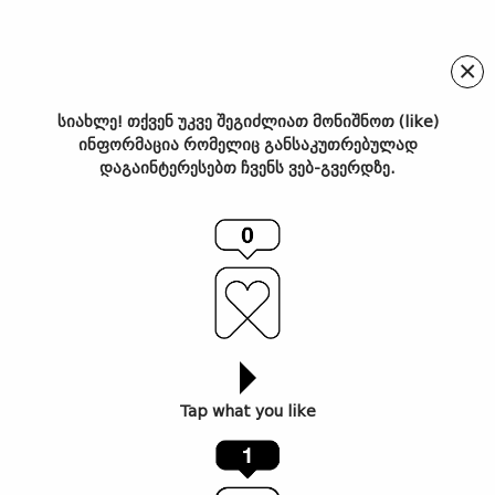
×
სიახლე! თქვენ უკვე შეგიძლიათ მონიშნოთ (like)
ინფორმაცია რომელიც განსაკუთრებულად
თიბისი კაპიტალმა მსხვილი
დაგაინტერესებთ ჩვენს ვებ-გვერდზე.
ბიზნესისთვის სასესხო
პორტფელის სავალუტო
სტრუქტურის შესახებ
რეკომენდაციები
გამოაქვეყნა – მკითხველის
კომენტარებზე პასუხებთან
Tap what you like
ერთად