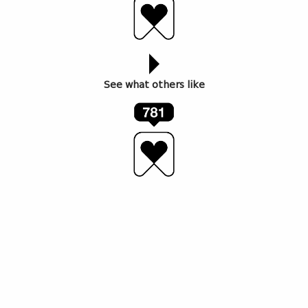
See what others like
საქართველოში ბრენდის ექსკლუზიური
წარმომადგენელი კომპანია „
Z&A G
“ გახლავთ,
რომელიც ცნობილი „ნორკ ჯგუფის“ წევრია. ეს
უკანასკნელი ქართულ ბაზარზე 1997 წლიდან
ოპერირებს. „ნორკ ჯგუფმა“ 28-წლიანი წარმატებული
ისტორიის განმავლობაში გამორჩეული ბიზნეს
კულტურა ჩამოაყალიბა.