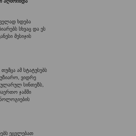
ით აღმოჩნდა
რველად ხდება
იარებს სხვაც და ეს
ნესი მესიჯის
თუმცა ამ სტატუსებს
ვუზიარო, ვიდრე
ოდულარულ სინთეზს,
საერთო ჯამში
ქნოლოგიების
ნებს ეცვლებათ