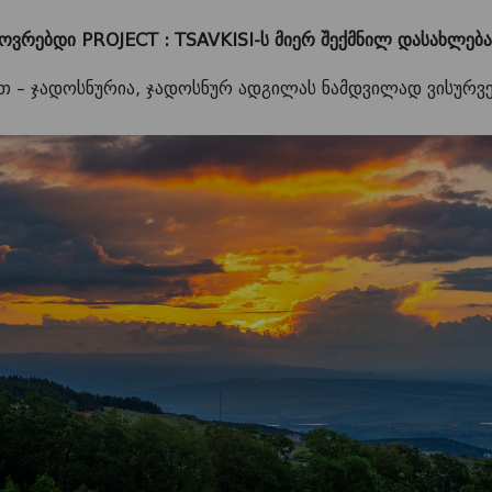
ოვრებდი PROJECT : TSAVKISI-ს მიერ შექმნილ დასახლება
თ – ჯადოსნურია, ჯადოსნურ ადგილას ნამდვილად ვისურვე