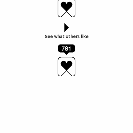
See what others like
პირველად რომ ქუჩაში გამაჩერეს და მითხრეს, რა
მაგარ რამეს აკეთებო, მაშინ მივხვდი, რომ იუთუბერი
ვარ – ესაა ჩემი რეგალია.
აქამდე მოსვლა მარტივი არ ყოფილა. მიუხედავად
იმისა, რომ ამ გრძელ გზაზე ოდესღაც გაჩერებასაც
ვაპირებდი, გულის სიღრმეში სულ ვიცოდი, რომ
რისიც გჯერა, შეუძლებელია არ გამოგივიდეს.