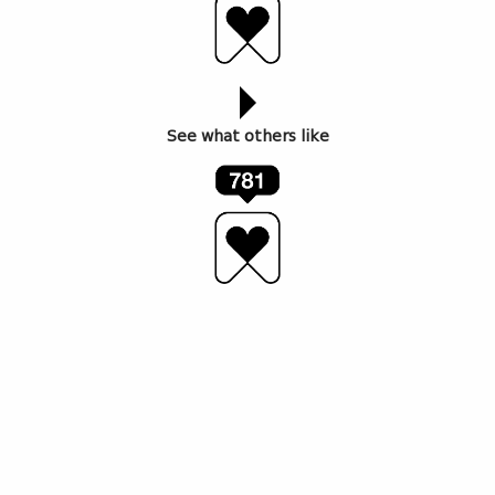
See what others like
ავტორი: ცოტნე ავსაჯანიშვილი
ერთწლიანი პაუზის შემდეგ, რა თქმა უნდა, მოვიდა
ზაფხული, რაც იმას ნიშნავს, რომ ღვინის და კინოს
ფესტივალი – „ვაინქასთიც“ ხელახლა დაიბადა და
აპირებს, რომ კვლავაც უმთავრეს მოვლენად იქცეს
იქ, სადაც ერთმანეთს ხელოვნება და გასტრონომია
ხვდებიან.