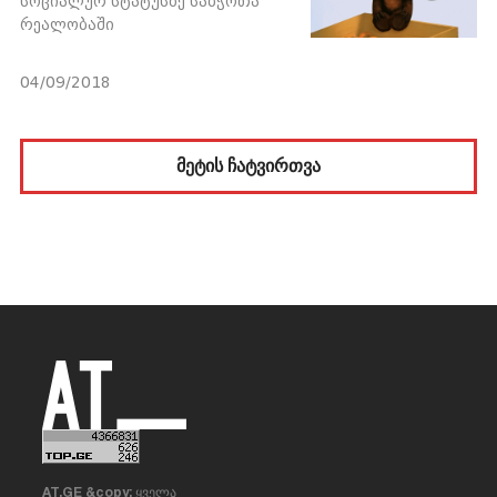
სოციალურ სტატუსზე საბჭოთა
რეალობაში
04/09/2018
მეტის ჩატვირთვა
AT.GE &copy; ყველა